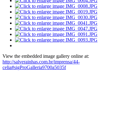
View the embedded image gallery online at:
http://salverainhas.com.br/imprensa/44-
celia#sigProGalleria9700a5035f