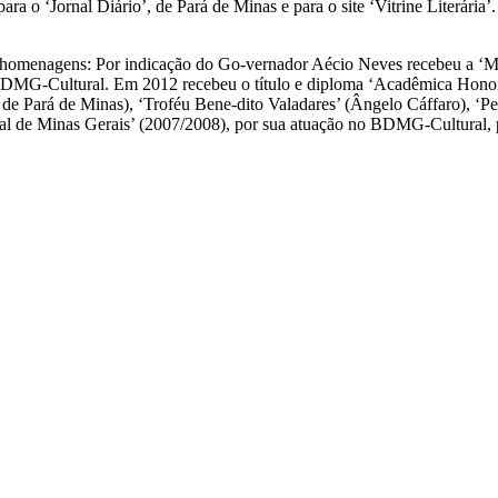
ra o ‘Jornal Diário’, de Pará de Minas e para o site ‘Vitrine Literária’
s homenagens: Por indicação do Go-vernador Aécio Neves recebeu a ‘M
DMG-Cultural. Em 2012 recebeu o título e diploma ‘Acadêmica Honorá
 de Pará de Minas), ‘Troféu Bene-dito Valadares’ (Ângelo Cáffaro), ‘
onal de Minas Gerais’ (2007/2008), por sua atuação no BDMG-Cultural