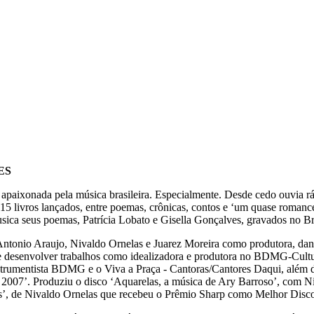
ES
paixonada pela música brasileira. Especialmente. Desde cedo ouvia rád
em 15 livros lançados, entre poemas, crônicas, contos e ‘um quase romanc
ica seus poemas, Patrícia Lobato e Gisella Gonçalves, gravados no Br
tonio Araujo, Nivaldo Ornelas e Juarez Moreira como produtora, dand
de desenvolver trabalhos como idealizadora e produtora no BDMG-Cult
strumentista BDMG e o Viva a Praça - Cantoras/Cantores Daqui, além 
007’. Produziu o disco ‘Aquarelas, a música de Ary Barroso’, com Ni
’, de Nivaldo Ornelas que recebeu o Prêmio Sharp como Melhor Disco