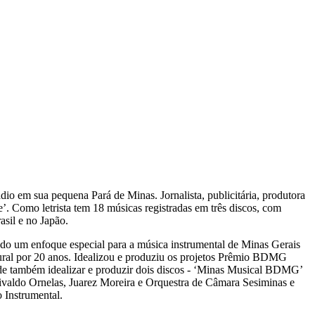
io em sua pequena Pará de Minas. Jornalista, publicitária, produtora
e’. Como letrista tem 18 músicas registradas em três discos, com
asil e no Japão.
o um enfoque especial para a música instrumental de Minas Gerais
ural por 20 anos. Idealizou e produziu os projetos Prêmio BDMG
de também idealizar e produzir dois discos - ‘Minas Musical BDMG’
valdo Ornelas, Juarez Moreira e Orquestra de Câmara Sesiminas e
 Instrumental.