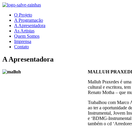
O Projeto
A Programação
A Apresentadora
As Artistas
Quem Somos
Imprensa
Contato
A Apresentadora
MALLUH PRAXED
Malluh Praxedes é uma a
cultural e escritora, t
Renato Motha – que mus
Trabalhou com Marco An
ao ter a oportunidade 
Instrumental, Jovem In
e ‘BDMG-Instrumental 2
também o cd ‘Arredores