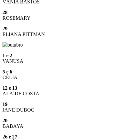
VÂNIA BASTOS
28
ROSEMARY
29
ELIANA PITTMAN
1 e 2
VANUSA
5 e 6
CÉLIA
12 e 13
ALAÍDE COSTA
19
JANE DUBOC
20
BABAYA
26 e 27