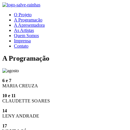
O Projeto
A Programação
A Apresentadora
As Artistas
Quem Somos
Imprensa
Contato
A Programação
6 e 7
MARIA CREUZA
10 e 11
CLAUDETTE SOARES
14
LENY ANDRADE
17