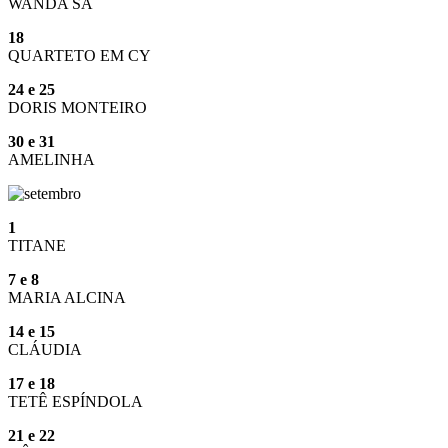
WANDA SÁ
18
QUARTETO EM CY
24 e 25
DORIS MONTEIRO
30 e 31
AMELINHA
1
TITANE
7 e 8
MARIA ALCINA
14 e 15
CLÁUDIA
17 e 18
TETÊ ESPÍNDOLA
21 e 22