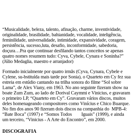
“Musicalidade, beleza, talento, afinação, charme, inventividade,
originalidade, brasilidade, bahianidade, vocalidade, inteligência,
feminilidade, universalidade, intimidade, expansividade, coragem,
persistência, sucesso,luta, desafio, inconformidade, sabedoria,
doçura…Pra que continuar desfilando tantos conceitos se apenas
quatro nomes resumem tudo: Cyva, Cybele, Cynara e Soninha?”
(Júlio Medaglia, maestro e arranjador)
Formado inicialmente por quatro irmãs (Cyva, Cynara, Cybele e
Cylene, su-bstituída mais tarde por Sonia), o Quarteto em Cy fez sua
estreia em estúdio cantando na trilha sonora do filme “Sol sobre
Lama”, de Alex Viany, em 1963. No ano seguinte fizeram show na
boate Zum Zum, ao lado de Dorival Caymmi e Vinicius, e gravaram
o primeiro LP, “Quarteto em Cy”. Gravaram vários discos, muitos
deles homenageando compositores como Vinícius e Chico Buarque.
No fim dos anos 90 fizeram dois discos na companhia do MPB-4:
“Bate Boca” (1997) e “Somos Todos Iguais” (1999), e ainda
um terceiro, “Vinicius - A Arte do Encontro”, em 2000.
DISCOGRAFIA